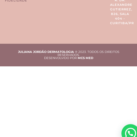
R. DR.
FIDELIDADE
ALEXANDRE
GUTIERREZ,
826, SALA
404 -
CURITIBA/PR
JULIANA JORDÃO DERMATOLOGIA
® 2023. TODOS OS DIREITOS
RESERVADOS.
DESENVOLVIDO POR
MCS MED