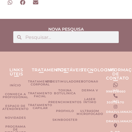
NOVA PESQUISA
LINKS
TRATAMENTOS
INJETÁVEIS
TECNOLOGIAS
INFORMAÇ
ÚTEIS
DE
CONTATO
TRATAMENTO
BIOESTIMULADORES
FOTONA®
CORPORAL
INÍCIO
TOXINA
DERMA V
(41)
998020660
TRATAMENTO
BOTULÍNICA
CONHEÇA A
FACIAL
PROFISSIONAL
LASER
(41)
PREENCHIMENTOS
ÍNTIMO
30578470
TRATAMENTO
ESPAÇO DE
CAPILAR
ATENDIMENTO
PROFHILO
ULTRASOM
DRAJULIANAJ
MICROFOCADO
NOVIDADES
SKINBOOSTER
DRAJULIANAJ
PROGRAMA
DE