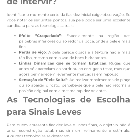
de intervir?
Identificar o momento certo da flacidez inicial exige observação. Se
você notar os seguintes pontos, sua pele pode ser uma excelente
candidata para as tecnologias atuais:
Efeito “Craquelado”
: Especialmente na região das
pálpebras inferiores ou ao redor da boca, onde a pele é mais
fina.
Perda de viço
: A pele parece opaca e a textura não é mais
tão lisa, mesmo com o uso de bons hidratantes.
Linhas Dinâmicas que se tornam Estáticas
: Rugas que
antes só apareciam ao sorrir ou ao enrugar a testa, mas que
agora permanecem levemente marcadas em repouso.
Sensação de “Pele Solta”
: Ao realizar movimentos de pinça
ou ao abaixar o rosto, percebe-se que a pele não retorna à
posição original com a mesma rapidez de antes.
As Tecnologias de Escolha
para Sinais Leves
Para quem apresenta flacidez leve e linhas finas, o objetivo não é
uma reconstrução total, mas sim um refinamento e estímulo.
Algumas tecnologias se destacam: