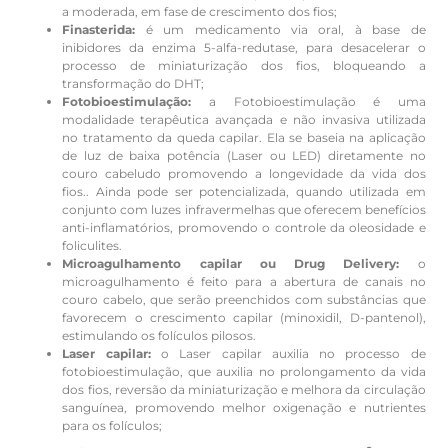
a moderada, em fase de crescimento dos fios;
Finasterida:
é um medicamento via oral, à base de
inibidores da enzima 5-alfa-redutase, para desacelerar o
processo de miniaturização dos fios, bloqueando a
transformação do DHT;
Fotobioestimulação:
a Fotobioestimulação é uma
modalidade terapêutica avançada e não invasiva utilizada
no tratamento da queda capilar. Ela se baseia na aplicação
de luz de baixa potência (Laser ou LED) diretamente no
couro cabeludo promovendo a longevidade da vida dos
fios.. Ainda pode ser potencializada, quando utilizada em
conjunto com luzes infravermelhas que oferecem benefícios
anti-inflamatórios, promovendo o controle da oleosidade e
foliculites.
Microagulhamento capilar ou Drug Delivery:
o
microagulhamento é feito para a abertura de canais no
couro cabelo, que serão preenchidos com substâncias que
favorecem o crescimento capilar (minoxidil, D-pantenol),
estimulando os folículos pilosos.
Laser capilar:
o Laser capilar auxilia no processo de
fotobioestimulação, que auxilia no prolongamento da vida
dos fios, reversão da miniaturização e melhora da circulação
sanguínea, promovendo melhor oxigenação e nutrientes
para os folículos;