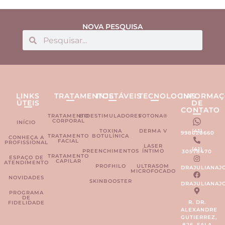
NOVA PESQUISA
LINKS
TRATAMENTOS
INJETÁVEIS
TECNOLOGIAS
INFORMAÇ
ÚTEIS
DE
CONTATO
TRATAMENTO
BIOESTIMULADORES
FOTONA®
CORPORAL
INÍCIO
TOXINA
DERMA V
(41)
998020660
TRATAMENTO
BOTULÍNICA
CONHEÇA A
FACIAL
PROFISSIONAL
LASER
(41)
PREENCHIMENTOS
ÍNTIMO
30578470
TRATAMENTO
ESPAÇO DE
CAPILAR
ATENDIMENTO
PROFHILO
ULTRASOM
DRAJULIANAJ
MICROFOCADO
NOVIDADES
SKINBOOSTER
DRAJULIANAJ
PROGRAMA
DE
R. DR.
FIDELIDADE
ALEXANDRE
GUTIERREZ,
826, SALA